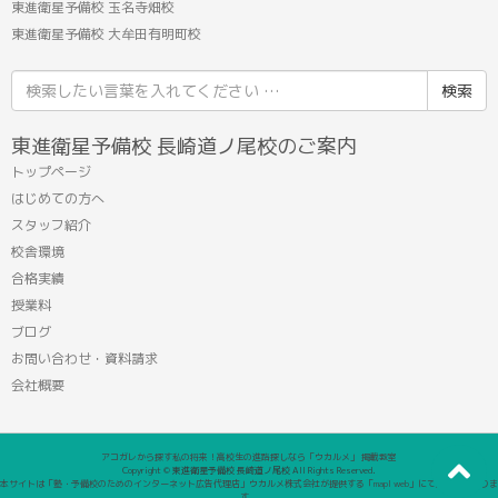
東進衛星予備校 玉名寺畑校
東進衛星予備校 大牟田有明町校
検
索
結
東進衛星予備校 長崎道ノ尾校のご案内
果:
トップページ
はじめての方へ
スタッフ紹介
校舎環境
合格実績
授業料
ブログ
お問い合わせ・資料請求
会社概要
アコガレから探す私の将来！高校生の進路探しなら「ウカルメ」 掲載教室
Copyright © 東進衛星予備校 長崎道ノ尾校 All Rights Reserved.
本サイトは「塾・予備校のためのインターネット広告代理店」ウカルメ株式会社が提供する「mapl web」にて運営しておりま
す。