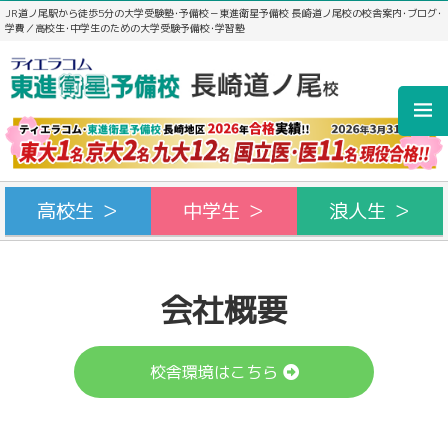
JR道ノ尾駅から徒歩5分の大学受験塾･予備校－東進衛星予備校 長崎道ノ尾校の校舎案内･ブログ･
学費／高校生･中学生のための大学受験予備校･学習塾
高校生 ＞
中学生 ＞
浪人生 ＞
会社概要
校舎環境はこちら