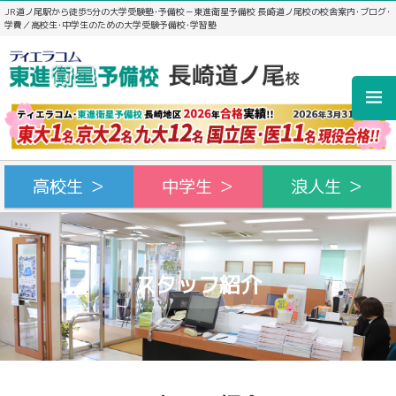
JR道ノ尾駅から徒歩5分の大学受験塾･予備校－東進衛星予備校 長崎道ノ尾校の校舎案内･ブログ･
学費／高校生･中学生のための大学受験予備校･学習塾
高校生 ＞
中学生 ＞
浪人生 ＞
スタッフ紹介