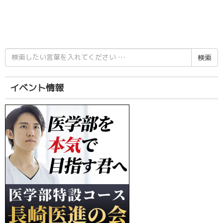
検
索
結
果:
イベント情報