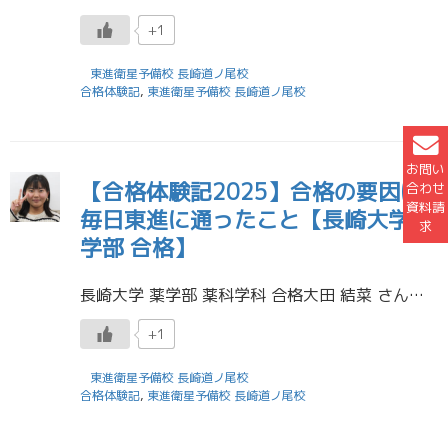
+1
東進衛星予備校 長崎道ノ尾校
合格体験記
,
東進衛星予備校 長崎道ノ尾校
お問い
【合格体験記2025】合格の要因は
合わせ
資料請
毎日東進に通ったこと【長崎大学 薬
求
学部 合格】
長崎大学 薬学部 薬科学科 合格大田 結菜 さん長崎西高校 卒業 東進の先生方とはやる気を失ったときや精神的にきつい時などに面談をし、リフレッシュをしていました。大学生活の楽しみなどを教えて下さり、大学生活へのあこがれが […]
+1
東進衛星予備校 長崎道ノ尾校
合格体験記
,
東進衛星予備校 長崎道ノ尾校