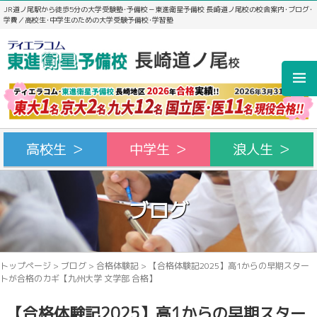
JR道ノ尾駅から徒歩5分の大学受験塾･予備校－東進衛星予備校 長崎道ノ尾校の校舎案内･ブログ･
学費／高校生･中学生のための大学受験予備校･学習塾
高校生 ＞
中学生 ＞
浪人生 ＞
ブログ
トップページ
>
ブログ
>
合格体験記
>
【合格体験記2025】高1からの早期スター
トが合格のカギ【九州大学 文学部 合格】
【合格体験記2025】高1からの早期スター