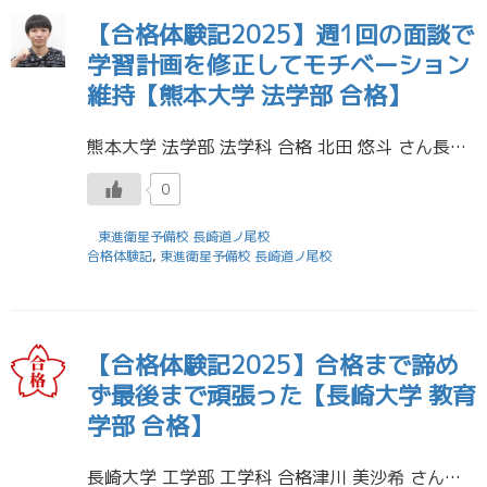
【合格体験記2025】週1回の面談で
学習計画を修正してモチベーション
維持【熊本大学 法学部 合格】
熊本大学 法学部 法学科 合格 北田 悠斗 さん長崎北陽台高校 卒業 東進では週に1回必ず面談ができるので、計画修正などがしやすく失敗してもすぐに切り替えることができました。また、面談を通してストレスも緩和され、自分のモ […]
0
東進衛星予備校 長崎道ノ尾校
合格体験記
,
東進衛星予備校 長崎道ノ尾校
【合格体験記2025】合格まで諦め
ず最後まで頑張った【長崎大学 教育
学部 合格】
長崎大学 工学部 工学科 合格津川 美沙希 さん長崎北陽台高校 卒業 私にとって「受験勉強」は、苦しかったけど、苦しさ以上に得るものが多かったです。 第一志望校に合格できたのは、諦めず最後まで頑張ったことです。勉強してい […]