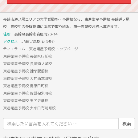
長崎市道ノ尾エリアの大学受験塾・予備校なら、東進衛星予備校 長崎道ノ尾
校 高校生の受験指導に本気で取り組み、第一志望校合格へ導きます。
住所
長崎県長崎市岩屋町23-14
アクセス
JR道ノ尾駅 徒歩5分
ティエラコム・東進衛星予備校 トップページ
東進衛星予備校 長崎県庁前校
東進衛星予備校 長崎道ノ尾校
東進衛星予備校 諫早駅前校
東進衛星予備校 大村西本町校
東進衛星予備校 島原田町校
東進衛星予備校 佐世保栄町校
東進衛星予備校 玉名寺畑校
東進衛星予備校 大牟田有明町校
検
索
結