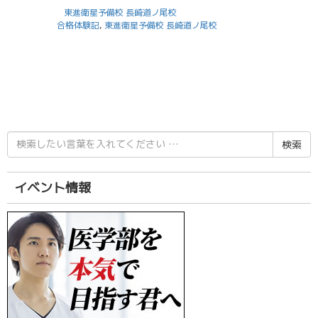
東進衛星予備校 長崎道ノ尾校
合格体験記
,
東進衛星予備校 長崎道ノ尾校
検
索
結
果:
イベント情報