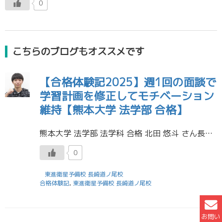
0
こちらのブログもオススメです
【合格体験記2025】週1回の面談で
学習計画を修正してモチベーション
維持【熊本大学 法学部 合格】
熊本大学 法学部 法学科 合格 北田 悠斗 さん長崎北陽台高校 卒業 東進では週に1回必ず面談ができるので、計画修正などがしやすく失敗してもすぐに切り替えることができました。また、面談を通してストレスも緩和され、自分のモ […]
0
東進衛星予備校 長崎道ノ尾校
合格体験記
,
東進衛星予備校 長崎道ノ尾校
お問い