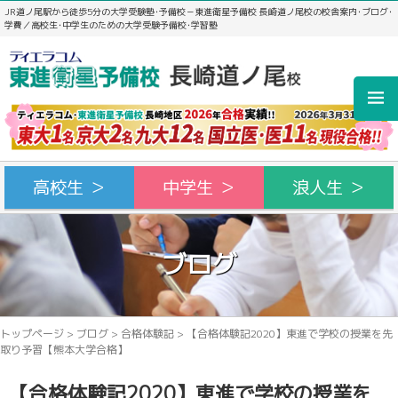
JR道ノ尾駅から徒歩5分の大学受験塾･予備校－東進衛星予備校 長崎道ノ尾校の校舎案内･ブログ･
学費／高校生･中学生のための大学受験予備校･学習塾
高校生 ＞
中学生 ＞
浪人生 ＞
ブログ
トップページ
>
ブログ
>
合格体験記
>
【合格体験記2020】東進で学校の授業を先
取り予習【熊本大学合格】
【合格体験記2020】東進で学校の授業を