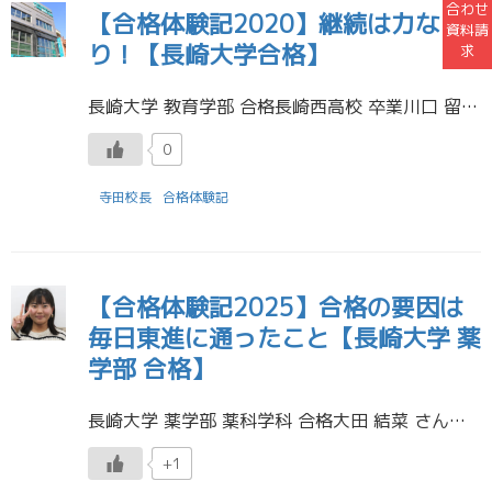
合わせ
【合格体験記2020】継続は力な
資料請
り！【長崎大学合格】
求
長崎大学 教育学部 合格長崎西高校 卒業川口 留叶さん 受験に役立った勉強法を教えてください。 友達同士で協力し合うことです。 地理が苦手だったので、毎日昼休みに友達と先生の所へ質問に行き、問題集の範囲を決めてお互いに教 […]
0
寺田校長
合格体験記
【合格体験記2025】合格の要因は
毎日東進に通ったこと【長崎大学 薬
学部 合格】
長崎大学 薬学部 薬科学科 合格大田 結菜 さん長崎西高校 卒業 東進の先生方とはやる気を失ったときや精神的にきつい時などに面談をし、リフレッシュをしていました。大学生活の楽しみなどを教えて下さり、大学生活へのあこがれが […]
+1